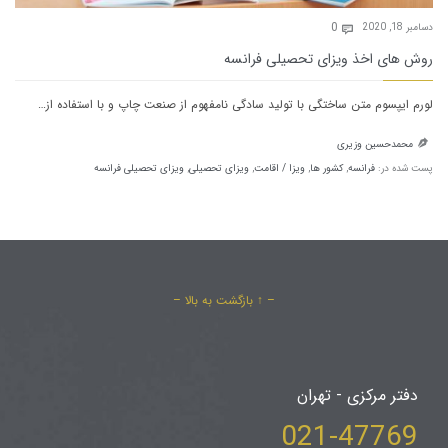
Comments
0
دسامبر 18, 2020

روش های اخذ ویزای تحصیلی فرانسه
لورم ایپسوم متن ساختگی با تولید سادگی نامفهوم از صنعت چاپ و با استفاده از…
محمدحسین وزیری

پست شده در:
فرانسه
,
کشور ها
,
ویزا / اقامت
,
ویزای تحصیلی
,
ویزای تحصیلی فرانسه
– ↑ بازگشت به بالا –
دفتر مرکزی - تهران
021-47769