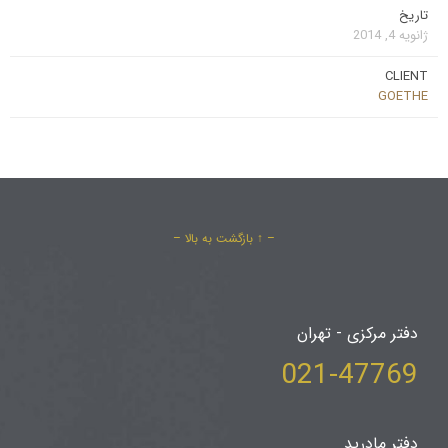
تاریخ
ژانویه 4, 2014
CLIENT
GOETHE
– ↑ بازگشت به بالا –
دفتر مرکزی - تهران
021-47769
دفتر مادرید