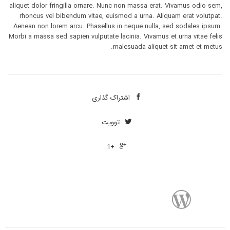
aliquet dolor fringilla ornare. Nunc non massa erat. Vivamus odio sem,
rhoncus vel bibendum vitae, euismod a urna. Aliquam erat volutpat.
Aenean non lorem arcu. Phasellus in neque nulla, sed sodales ipsum.
Morbi a massa sed sapien vulputate lacinia. Vivamus et urna vitae felis
malesuada aliquet sit amet et metus.
اشتراک ‌گذاری

توویت

+1
