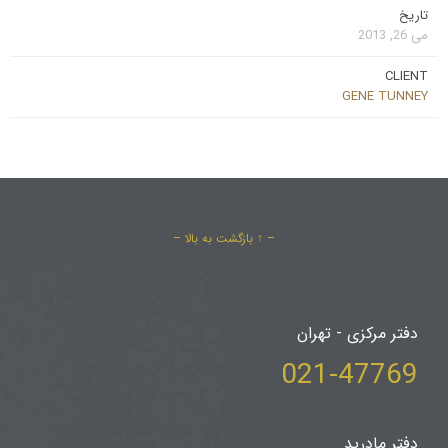
تاریخ
می 26, 2013
CLIENT
GENE TUNNEY
– ↑ بازگشت به بالا –
دفتر مرکزی - تهران
021-47769
دفتر مادرید