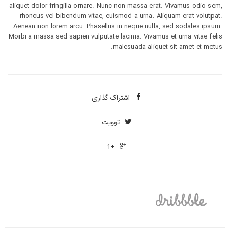
aliquet dolor fringilla ornare. Nunc non massa erat. Vivamus odio sem,
rhoncus vel bibendum vitae, euismod a urna. Aliquam erat volutpat.
Aenean non lorem arcu. Phasellus in neque nulla, sed sodales ipsum.
Morbi a massa sed sapien vulputate lacinia. Vivamus et urna vitae felis
malesuada aliquet sit amet et metus.
اشتراک ‌گذاری

توویت

+1
