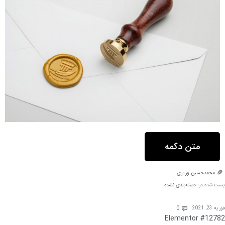
متن دکمه
محمدحسین وزیری

پست شده در:
دسته‌بندی نشده
Comments
0
فوریه 23, 2021

Elementor #12782