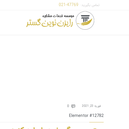
47769-021
تماس بگیرید:
Comments
0
فوریه 23, 2021

Elementor #12782