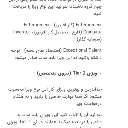
چهار گروه باشیدتا بتوانید این نوع ویزا را دریافت
کنید
:
Enterpreneur (
کار آفرین
)
،
Enterpreneur
Graduate (
فارغ التحصیل کار آفرین
)
،
Investor
(
سرمایه گذار
)
Exceptional Talent (
استعداد های نخبه
) .
توجه
داشته باشید که این ویزا بلند مدت صادر میشود
.
ویزای
Tier 2 (
نیروی متخصص
) :
جذابترین و بهترین ویزای کار این نوع ویزا محسوب
میشود
.
اگر شما مهارت خاصی را دارید و به هنگام
درخواست ویزا
بتوانید آن را اثبات کنید این ویزای بلند مدت و
دائمی را دریافت میکنید
.
همانند ویزای
Tier 1
ویزای