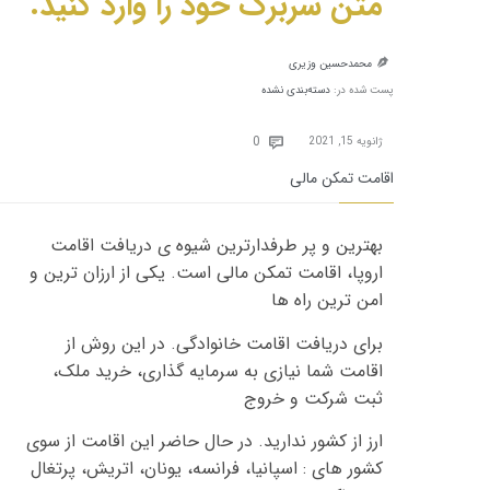
متن سربرگ خود را وارد کنید.
محمدحسین وزیری

پست شده در:
دسته‌بندی نشده
Comments
0
ژانویه 15, 2021

اقامت تمکن مالی
بهترین و پر طرفدارترین شیوه ی دریافت اقامت
اروپا، اقامت تمکن مالی است
.
یکی از ارزان ترین و
امن ترین راه ها
برای دریافت اقامت خانوادگی
.
در این روش از
اقامت شما نیازی به سرمایه گذاری، خرید ملک،
ثبت شرکت و خروج
ارز از کشور ندارید
.
در حال حاضر این اقامت از سوی
کشور های
:
اسپانیا، فرانسه، یونان، اتریش، پرتغال