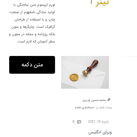
تیتر 1
لورم ایپسوم متن ساختگی با
تولید سادگی نامفهوم از صنعت
چاپ و با استفاده از طراحان
گرافیک است. چاپگرها و متون
بلکه روزنامه و مجله در ستون و
سطر آنچنان که لازم است.
متن دکمه
محمدحسین وزیری

پست شده در:
دسته‌بندی نشده
Comments
0
ژانویه 15, 2021

ویزای انگلیس