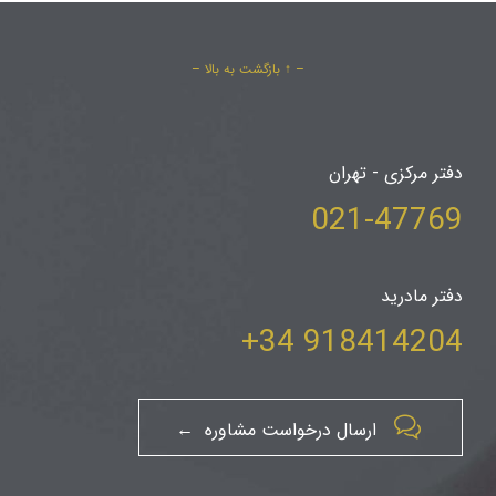
– ↑ بازگشت به بالا –
دفتر مرکزی - تهران
021-47769
دفتر مادرید
918414204 34+

ارسال درخواست مشاوره ←