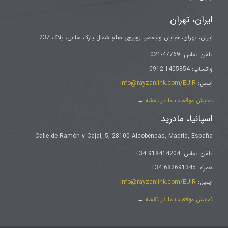
ایران، تهران
ایران، تهران، خیابان ولیعصر، روبروی ضلع شمال پارک ساعی، پلاک 237
تلفن تماس: 47769-021
واتساپ: 1405854-0912
ایمیل:
info@rayzanlink.com/EUIR
نمایش موقعیت ما در نقشه
←
اسپانیا، مادرید
Calle de Ramón y Cajal, 5, 28100 Alcobendas, Madrid, España
تلفن تماس: 918414204 34+
همراه: 682691345 34+
ایمیل:
info@rayzanlink.com/EUIR
نمایش موقعیت ما در نقشه
←