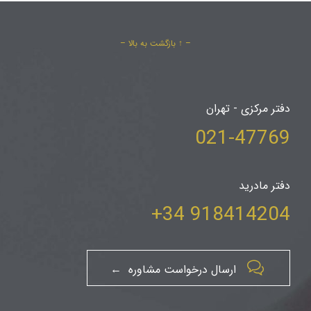
– ↑ بازگشت به بالا –
دفتر مرکزی - تهران
021-47769
دفتر مادرید
918414204 34+

ارسال درخواست مشاوره ←