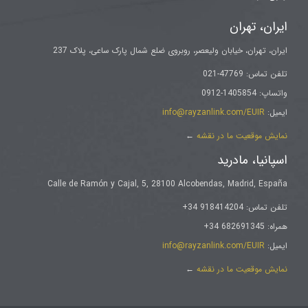
ایران، تهران
ایران، تهران، خیابان ولیعصر، روبروی ضلع شمال پارک ساعی، پلاک 237
تلفن تماس: 47769-021
واتساپ: 1405854-0912
ایمیل:
info@rayzanlink.com/EUIR
نمایش موقعیت ما در نقشه
←
اسپانیا، مادرید
Calle de Ramón y Cajal, 5, 28100 Alcobendas, Madrid, España
تلفن تماس: 918414204 34+
همراه: 682691345 34+
ایمیل:
info@rayzanlink.com/EUIR
نمایش موقعیت ما در نقشه
←