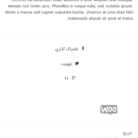
rhoncus vel bibendum vitae, euismod a urna. Aliquam erat volutpat.
Aenean non lorem arcu. Phasellus in neque nulla, sed sodales ipsum.
Morbi a massa sed sapien vulputate lacinia. Vivamus et urna vitae felis
malesuada aliquet sit amet et metus.
اشتراک ‌گذاری

توویت

+1

تاریخ