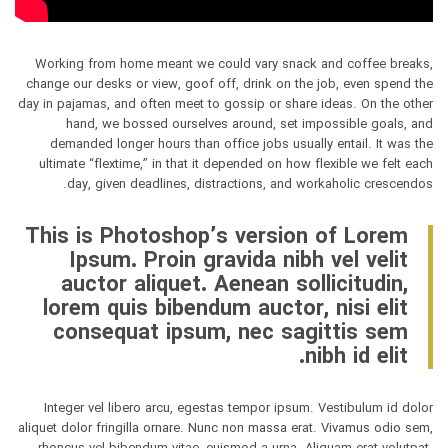
Working from home meant we could vary snack and coffee breaks,
change our desks or view, goof off, drink on the job, even spend the
day in pajamas, and often meet to gossip or share ideas. On the other
hand, we bossed ourselves around, set impossible goals, and
demanded longer hours than office jobs usually entail. It was the
ultimate “flextime,” in that it depended on how flexible we felt each
day, given deadlines, distractions, and workaholic crescendos.
This is Photoshop’s version of Lorem
Ipsum. Proin gravida nibh vel velit
auctor aliquet. Aenean sollicitudin,
lorem quis bibendum auctor, nisi elit
consequat ipsum, nec sagittis sem
nibh id elit.
Integer vel libero arcu, egestas tempor ipsum. Vestibulum id dolor
aliquet dolor fringilla ornare. Nunc non massa erat. Vivamus odio sem,