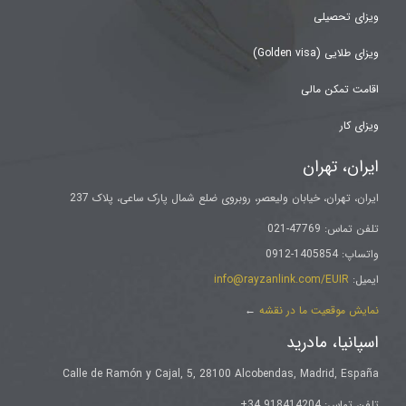
ویزای تحصیلی
ویزای طلایی (Golden visa)
اقامت تمکن مالی
ویزای کار
ایران، تهران
ایران، تهران، خیابان ولیعصر، روبروی ضلع شمال پارک ساعی، پلاک 237
تلفن تماس: 47769-021
واتساپ: 1405854-0912
ایمیل:
info@rayzanlink.com/EUIR
نمایش موقعیت ما در نقشه
←
اسپانیا، مادرید
Calle de Ramón y Cajal, 5, 28100 Alcobendas, Madrid, España
تلفن تماس: 918414204 34+