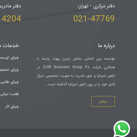
دفتر مرکزی - تهران
دفتر مادرید
204 34+
021-47769
درباره ما
خدمات م
ویزای توریس
مؤسسه بین المللی مشاور رایزن پیوند پارسه با
همکاری شرکت EUIR Business Group S.L. در
ویزای تحصیل
کشور اسپانیا و شهر مادرید به صورت تخصصی تمرکز
ویزای طلایی (olden visa
کامل خود را بر روی کشور اسپانیا گذاشته است…
اقامت تمکن 
بیشتر
ویزای کار