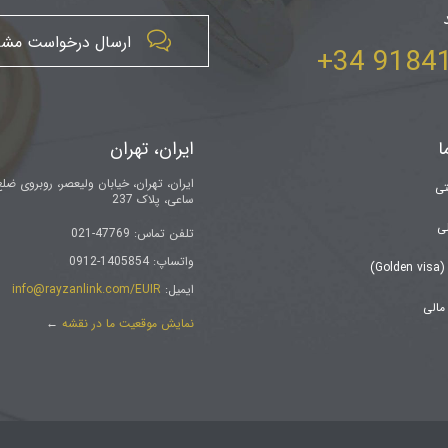

ارسال درخواست مش
918414
ا
ایران، تهران
ایران، تهران، خیابان ولیعصر، روبروی ضل
تی
ساعی، پلاک 237
ی
تلفن تماس: 47769-021
واتساپ: 1405854-0912
G)
ایمیل:
info@rayzanlink.com/EUIR
مالی
نمایش موقعیت ما در نقشه
←