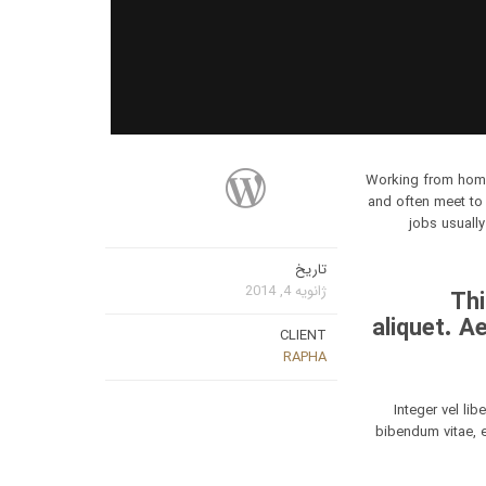
Working from home 
and often meet to
jobs usually
تاریخ
ژانویه 4, 2014
Thi
aliquet. A
CLIENT
RAPHA
Integer vel li
bibendum vitae, 