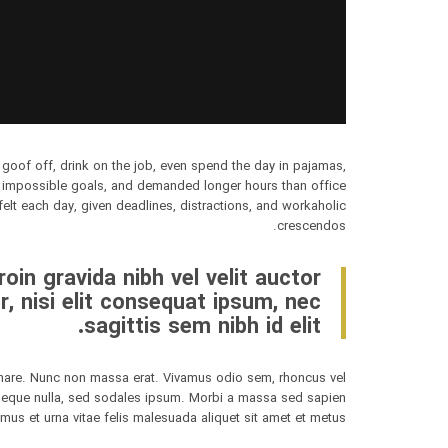
oof off, drink on the job, even spend the day in pajamas,
t impossible goals, and demanded longer hours than office
 felt each day, given deadlines, distractions, and workaholic
crescendos.
in gravida nibh vel velit auctor
r, nisi elit consequat ipsum, nec
sagittis sem nibh id elit.
 ornare. Nunc non massa erat. Vivamus odio sem, rhoncus vel
 neque nulla, sed sodales ipsum. Morbi a massa sed sapien
amus et urna vitae felis malesuada aliquet sit amet et metus.