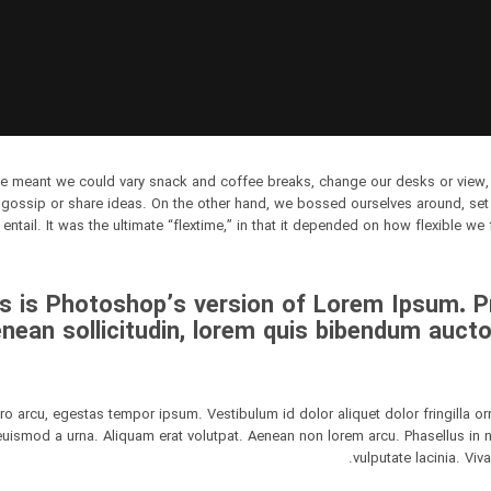
meant we could vary snack and coffee breaks, change our desks or view, g
 gossip or share ideas. On the other hand, we bossed ourselves around, se
 entail. It was the ultimate “flextime,” in that it depended on how flexible we
s is Photoshop’s version of Lorem Ipsum. Pro
enean sollicitudin, lorem quis bibendum aucto
bero arcu, egestas tempor ipsum. Vestibulum id dolor aliquet dolor fringilla
euismod a urna. Aliquam erat volutpat. Aenean non lorem arcu. Phasellus in
vulputate lacinia. Viv