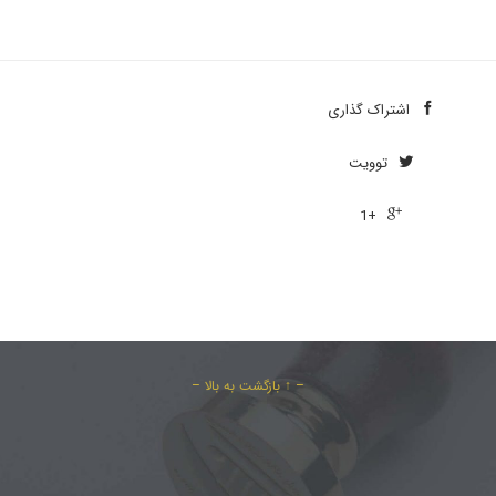
اشتراک ‌گذاری

توویت

+1

– ↑ بازگشت به بالا –