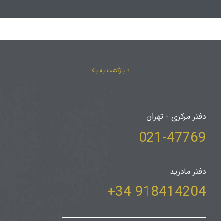
– ↑ بازگشت به بالا –
دفتر مرکزی - تهران
021-47769
دفتر مادرید
918414204 34+