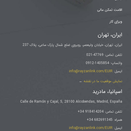
اقامت تمکن مالی
ویزای کار
ایران، تهران
ایران، تهران، خیابان ولیعصر، روبروی ضلع شمال پارک ساعی، پلاک 237
تلفن تماس: 47769-021
واتساپ: 1405854-0912
ایمیل:
info@rayzanlink.com/EUIR
نمایش موقعیت ما در نقشه
←
اسپانیا، مادرید
Calle de Ramón y Cajal, 5, 28100 Alcobendas, Madrid, España
تلفن تماس: 918414204 34+
همراه: 682691345 34+
ایمیل:
info@rayzanlink.com/EUIR