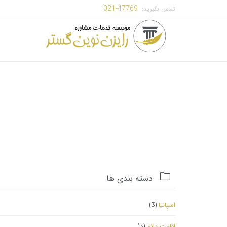
47769-021
تماس بگیرید:

دسته بندی ها
اسپانیا
(3)
اقامت دائم
(3)