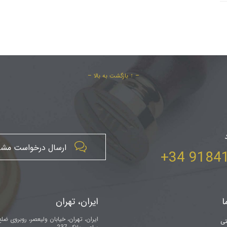
– ↑ بازگشت به بالا –

ارسال درخواست مش
918414
ا
ایران، تهران
ایران، تهران، خیابان ولیعصر، روبروی ضل
تی