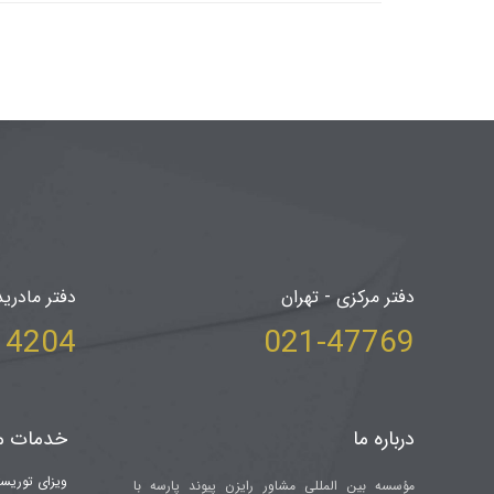
دفتر مرکزی - تهران
دفتر مادرید
204 34+
021-47769
درباره ما
خدمات م
ویزای توریس
مؤسسه بین المللی مشاور رایزن پیوند پارسه با